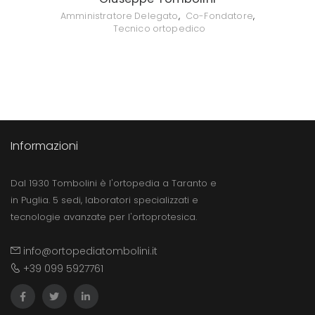
Amministratore Delegato
,
Co-Fondatore
,
Tecnico ortopedico
Informazioni
Dal 1930 Tombolini è l'ortopedia a Taranto e
in Puglia. 5 sedi, laboratori specializzati e
tecnologie avanzate per l'ortoprotesica.
info@ortopediatombolini.it
+39 099 5927761