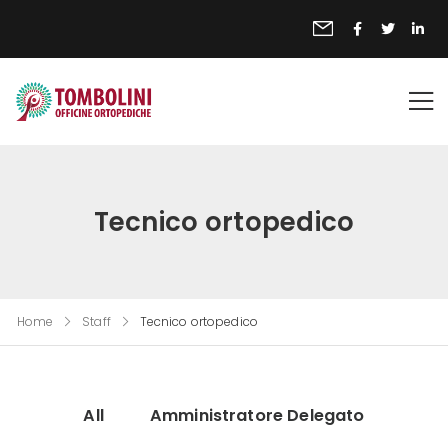
(+39) 099 5927761
(+39) 392 0667324
Tecnico ortopedico
Home
Staff
Tecnico ortopedico
All
Amministratore Delegato